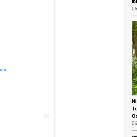
Ib
06
ken
N
To
Oo
06