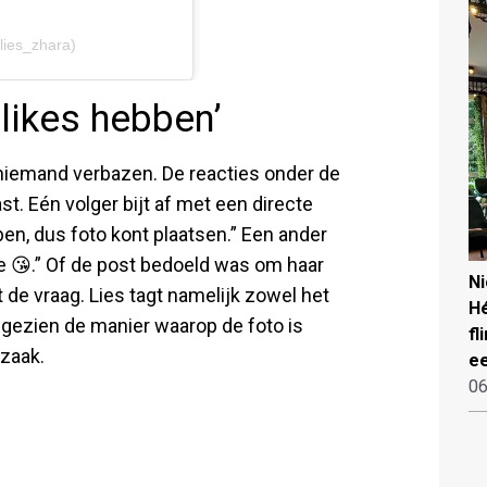
lies_zhara)
likes hebben’
l niemand verbazen. De reacties onder de
st. Eén volger bijt af met een directe
n, dus foto kont plaatsen.” Een ander
je 😘.” Of de post bedoeld was om haar
N
ft de vraag. Lies tagt namelijk zowel het
Hé
ar gezien de manier waarop de foto is
fl
jzaak.
ee
06