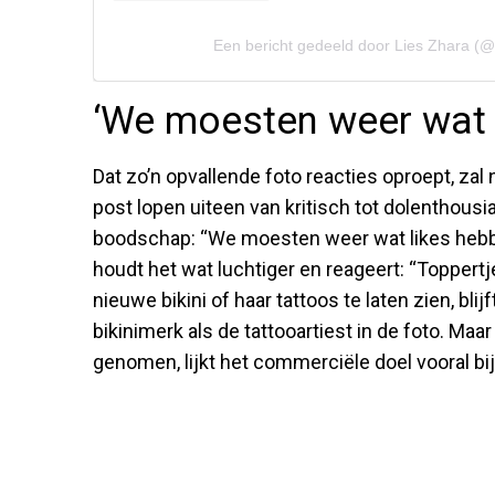
Een bericht gedeeld door Lies Zhara (@
‘We moesten weer wat 
Dat zo’n opvallende foto reacties oproept, za
post lopen uiteen van kritisch tot dolenthousia
boodschap: “We moesten weer wat likes hebbe
houdt het wat luchtiger en reageert: “Toppert
nieuwe bikini of haar tattoos te laten zien, blij
bikinimerk als de tattooartiest in de foto. Ma
genomen, lijkt het commerciële doel vooral bi