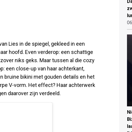
Da
zw
lu
06
an Lies in de spiegel, gekleed in een
aar hoofd. Even verderop: een schattige
ot zover niks geks. Maar tussen al die cozy
op: een close-up van haar achterkant,
en bruine bikini met gouden details en het
erpe V-vorm. Het effect? Haar achterwerk
n daarover zijn verdeeld.
N
Bi
la