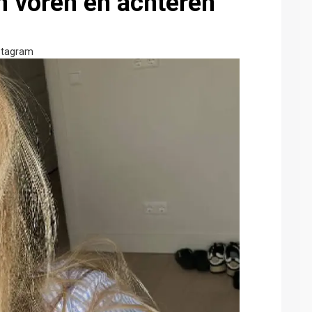
an voren en achteren
stagram