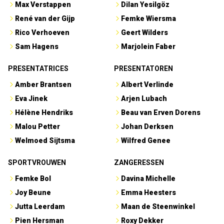
Max Verstappen
Dilan Yesilgöz
René van der Gijp
Femke Wiersma
Rico Verhoeven
Geert Wilders
Sam Hagens
Marjolein Faber
PRESENTATRICES
PRESENTATOREN
Amber Brantsen
Albert Verlinde
Eva Jinek
Arjen Lubach
Hélène Hendriks
Beau van Erven Dorens
Malou Petter
Johan Derksen
Welmoed Sijtsma
Wilfred Genee
SPORTVROUWEN
ZANGERESSEN
Femke Bol
Davina Michelle
Joy Beune
Emma Heesters
Jutta Leerdam
Maan de Steenwinkel
Pien Hersman
Roxy Dekker