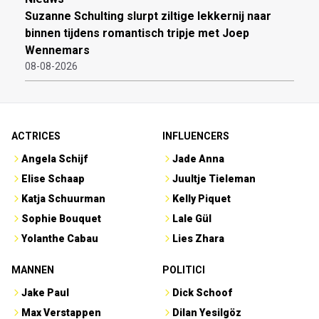
Suzanne Schulting slurpt ziltige lekkernij naar
binnen tijdens romantisch tripje met Joep
Wennemars
08-08-2026
ACTRICES
INFLUENCERS
Angela Schijf
Jade Anna
Elise Schaap
Juultje Tieleman
Katja Schuurman
Kelly Piquet
Sophie Bouquet
Lale Gül
Yolanthe Cabau
Lies Zhara
MANNEN
POLITICI
Jake Paul
Dick Schoof
Max Verstappen
Dilan Yesilgöz