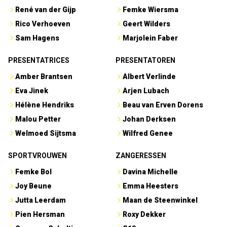
René van der Gijp
Femke Wiersma
Rico Verhoeven
Geert Wilders
Sam Hagens
Marjolein Faber
PRESENTATRICES
PRESENTATOREN
Amber Brantsen
Albert Verlinde
Eva Jinek
Arjen Lubach
Hélène Hendriks
Beau van Erven Dorens
Malou Petter
Johan Derksen
Welmoed Sijtsma
Wilfred Genee
SPORTVROUWEN
ZANGERESSEN
Femke Bol
Davina Michelle
Joy Beune
Emma Heesters
Jutta Leerdam
Maan de Steenwinkel
Pien Hersman
Roxy Dekker