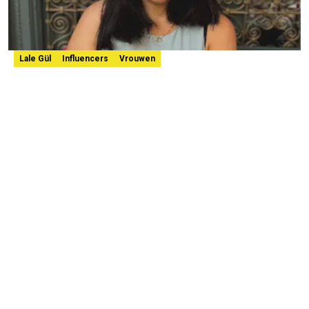
Lale Gül
Influencers
Vrouwen