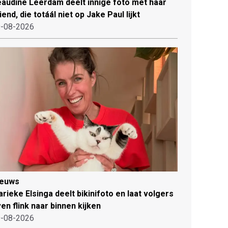
audine Leerdam deelt innige foto met haar
iend, die totáál niet op Jake Paul lijkt
-08-2026
ieuws
rieke Elsinga deelt bikinifoto en laat volgers
en flink naar binnen kijken
-08-2026