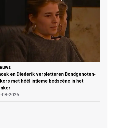
ieuws
ouk en Diederik verpletteren Bondgenoten-
jkers met héél intieme bedscène in het
onker
-08-2026