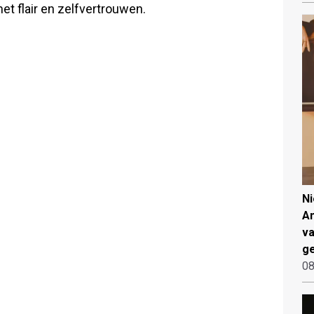
et flair en zelfvertrouwen.
N
An
va
ge
08