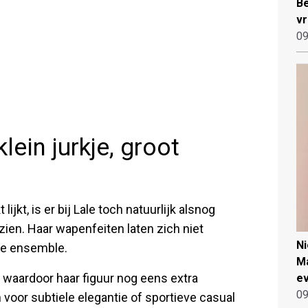
Be
vr
09
lein jurkje, groot
jkt, is er bij Lale toch natuurlijk alsnog
n zien. Haar wapenfeiten laten zich niet
N
de ensemble.
Ma
s, waardoor haar figuur nog eens extra
ev
09
oor subtiele elegantie of sportieve casual