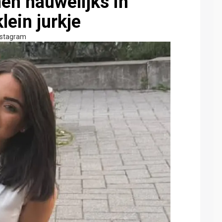
en nauwelijks in
ein jurkje
nstagram