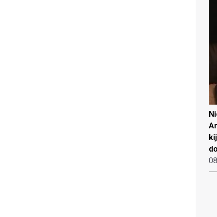
N
An
ki
d
08