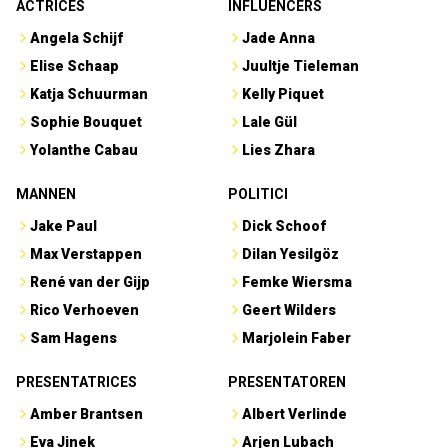
ACTRICES
INFLUENCERS
Angela Schijf
Jade Anna
Elise Schaap
Juultje Tieleman
Katja Schuurman
Kelly Piquet
Sophie Bouquet
Lale Gül
Yolanthe Cabau
Lies Zhara
MANNEN
POLITICI
Jake Paul
Dick Schoof
Max Verstappen
Dilan Yesilgöz
René van der Gijp
Femke Wiersma
Rico Verhoeven
Geert Wilders
Sam Hagens
Marjolein Faber
PRESENTATRICES
PRESENTATOREN
Amber Brantsen
Albert Verlinde
Eva Jinek
Arjen Lubach