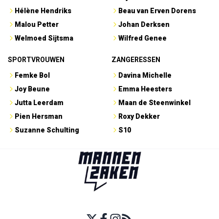
Hélène Hendriks
Beau van Erven Dorens
Malou Petter
Johan Derksen
Welmoed Sijtsma
Wilfred Genee
SPORTVROUWEN
ZANGERESSEN
Femke Bol
Davina Michelle
Joy Beune
Emma Heesters
Jutta Leerdam
Maan de Steenwinkel
Pien Hersman
Roxy Dekker
Suzanne Schulting
S10