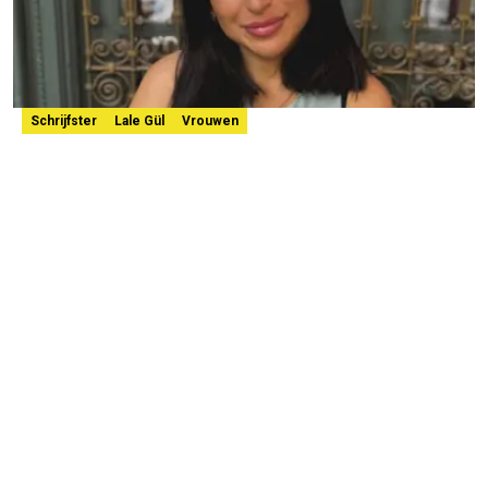
Schrijfster
Lale Gül
Vrouwen