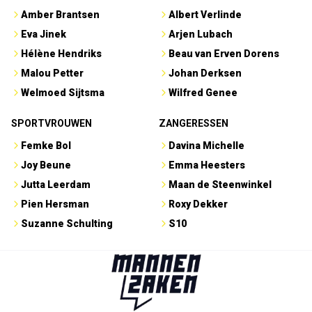
Amber Brantsen
Albert Verlinde
Eva Jinek
Arjen Lubach
Hélène Hendriks
Beau van Erven Dorens
Malou Petter
Johan Derksen
Welmoed Sijtsma
Wilfred Genee
SPORTVROUWEN
ZANGERESSEN
Femke Bol
Davina Michelle
Joy Beune
Emma Heesters
Jutta Leerdam
Maan de Steenwinkel
Pien Hersman
Roxy Dekker
Suzanne Schulting
S10