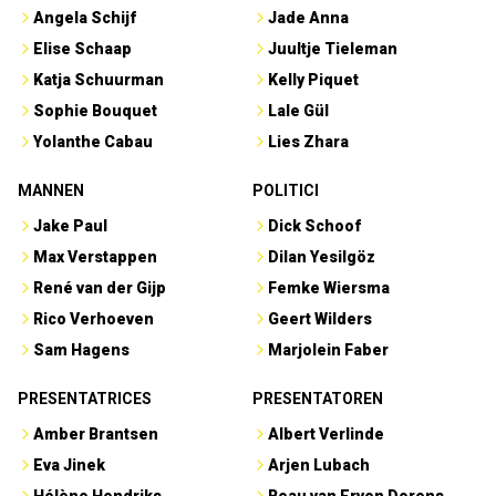
Angela Schijf
Jade Anna
Elise Schaap
Juultje Tieleman
Katja Schuurman
Kelly Piquet
Sophie Bouquet
Lale Gül
Yolanthe Cabau
Lies Zhara
MANNEN
POLITICI
Jake Paul
Dick Schoof
Max Verstappen
Dilan Yesilgöz
René van der Gijp
Femke Wiersma
Rico Verhoeven
Geert Wilders
Sam Hagens
Marjolein Faber
PRESENTATRICES
PRESENTATOREN
Amber Brantsen
Albert Verlinde
Eva Jinek
Arjen Lubach
Hélène Hendriks
Beau van Erven Dorens