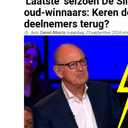
'Laatste' seizoen De S
oud-winnaars: Keren d
deelnemers terug?
door
Daniel Alberts
maandag, 23 september 2024 om