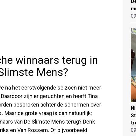
De
mo
09
he winnaars terug in
e Slimste Mens?
we na het eerstvolgende seizoen niet meer
Daardoor zijn er geruchten en heeft Tina
worden besproken achter de schermen over
N
s
. Maar de grote vraag is dan natuurlijk:
St
naars van De Slimste Mens terug? Denk
tr
eriks en Van Rossem. Of bijvoorbeeld
09