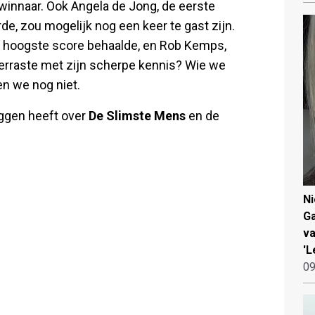
 winnaar. Ook Angela de Jong, de eerste
de, zou mogelijk nog een keer te gast zijn.
de hoogste score behaalde, en Rob Kemps,
verraste met zijn scherpe kennis? Wie we
en we nog niet.
eggen heeft over
De Slimste Mens
en de
N
Ga
va
'L
09