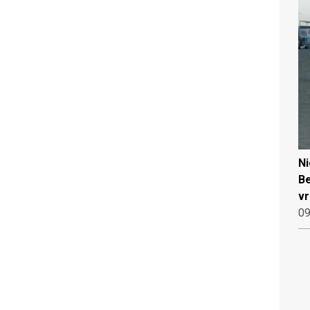
N
Be
vr
09