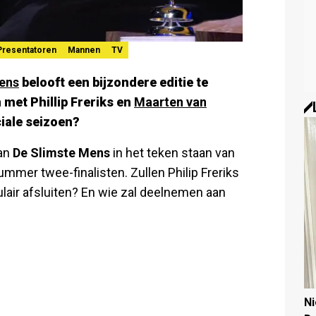
Presentatoren
Mannen
TV
ens
belooft een bijzondere editie te
 met Phillip Freriks en
Maarten van
ciale seizoen?
van
De Slimste Mens
in het teken staan van
mer twee-finalisten. Zullen Philip Freriks
air afsluiten? En wie zal deelnemen aan
N