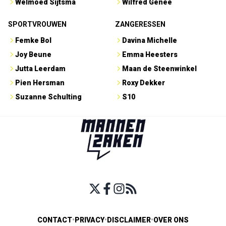
Welmoed Sijtsma
Wilfred Genee
SPORTVROUWEN
ZANGERESSEN
Femke Bol
Davina Michelle
Joy Beune
Emma Heesters
Jutta Leerdam
Maan de Steenwinkel
Pien Hersman
Roxy Dekker
Suzanne Schulting
S10
CONTACT
•
PRIVACY
•
DISCLAIMER
•
OVER ONS