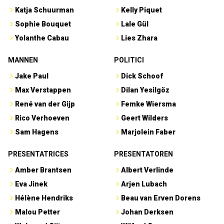
Katja Schuurman
Kelly Piquet
Sophie Bouquet
Lale Gül
Yolanthe Cabau
Lies Zhara
MANNEN
POLITICI
Jake Paul
Dick Schoof
Max Verstappen
Dilan Yesilgöz
René van der Gijp
Femke Wiersma
Rico Verhoeven
Geert Wilders
Sam Hagens
Marjolein Faber
PRESENTATRICES
PRESENTATOREN
Amber Brantsen
Albert Verlinde
Eva Jinek
Arjen Lubach
Hélène Hendriks
Beau van Erven Dorens
Malou Petter
Johan Derksen