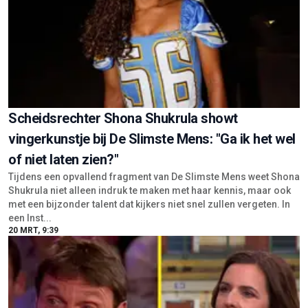
Scheidsrechter Shona Shukrula showt
vingerkunstje bij De Slimste Mens: "Ga ik het wel
of niet laten zien?"
Tijdens een opvallend fragment van De Slimste Mens weet Shona
Shukrula niet alleen indruk te maken met haar kennis, maar ook
met een bijzonder talent dat kijkers niet snel zullen vergeten. In
een Inst...
20 MRT, 9:39