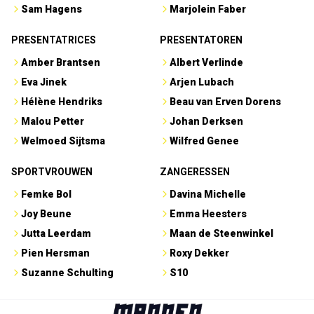
Sam Hagens
Marjolein Faber
PRESENTATRICES
PRESENTATOREN
Amber Brantsen
Albert Verlinde
Eva Jinek
Arjen Lubach
Hélène Hendriks
Beau van Erven Dorens
Malou Petter
Johan Derksen
Welmoed Sijtsma
Wilfred Genee
SPORTVROUWEN
ZANGERESSEN
Femke Bol
Davina Michelle
Joy Beune
Emma Heesters
Jutta Leerdam
Maan de Steenwinkel
Pien Hersman
Roxy Dekker
Suzanne Schulting
S10