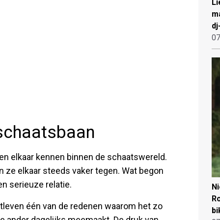
Li
ma
dj
07
 schaatsbaan
n elkaar kennen binnen de schaatswereld.
n ze elkaar steeds vaker tegen. Wat begon
en serieuze relatie.
N
Ro
ortleven één van de redenen waarom het zo
bi
de ander dagelijks meemaakt. De druk van