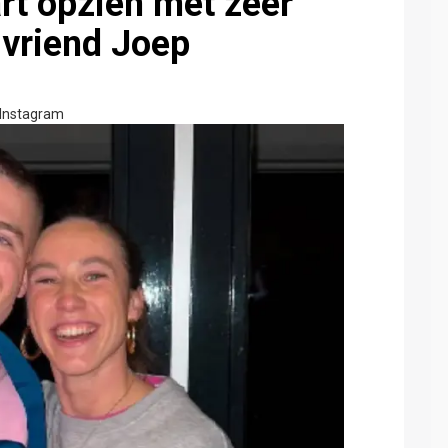
rt opzien met zéér
 vriend Joep
Instagram