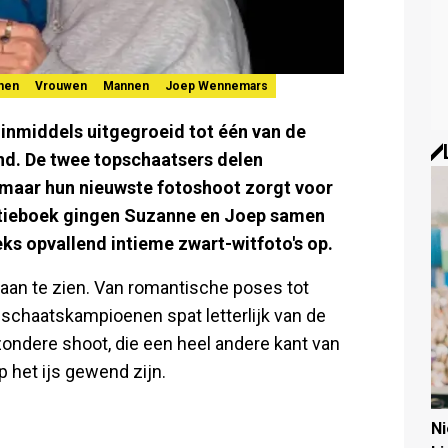
nen
Vrouwen
Mannen
Joep Wennemars
 inmiddels uitgegroeid tot één van de
d. De twee topschaatsers delen
maar hun nieuwste fotoshoot zorgt voor
ntieboek gingen Suzanne en Joep samen
ks opvallend intieme zwart-witfoto's op.
 aan te zien. Van romantische poses tot
e schaatskampioenen spat letterlijk van de
zondere shoot, die een heel andere kant van
 het ijs gewend zijn.
N