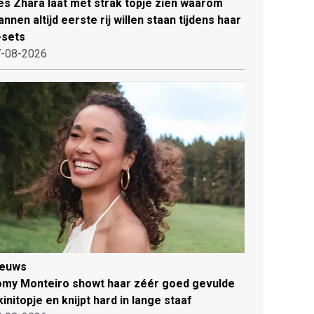
es Zhara laat met strak topje zien waarom
nnen altijd eerste rij willen staan tijdens haar
-sets
-08-2026
ieuws
my Monteiro showt haar zéér goed gevulde
kinitopje en knijpt hard in lange staaf