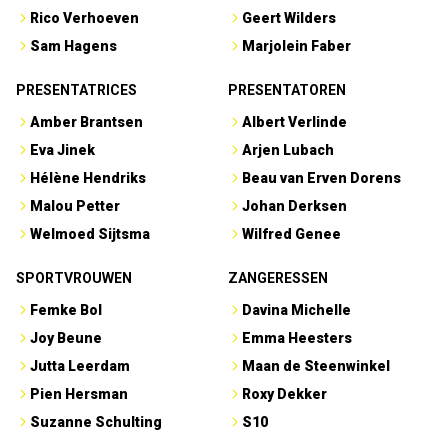
Rico Verhoeven
Geert Wilders
Sam Hagens
Marjolein Faber
PRESENTATRICES
PRESENTATOREN
Amber Brantsen
Albert Verlinde
Eva Jinek
Arjen Lubach
Hélène Hendriks
Beau van Erven Dorens
Malou Petter
Johan Derksen
Welmoed Sijtsma
Wilfred Genee
SPORTVROUWEN
ZANGERESSEN
Femke Bol
Davina Michelle
Joy Beune
Emma Heesters
Jutta Leerdam
Maan de Steenwinkel
Pien Hersman
Roxy Dekker
Suzanne Schulting
S10