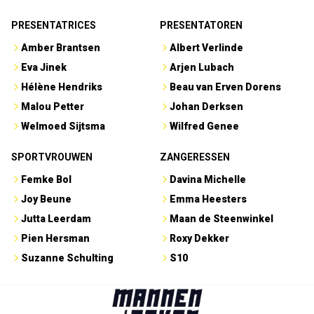
PRESENTATRICES
PRESENTATOREN
Amber Brantsen
Albert Verlinde
Eva Jinek
Arjen Lubach
Hélène Hendriks
Beau van Erven Dorens
Malou Petter
Johan Derksen
Welmoed Sijtsma
Wilfred Genee
SPORTVROUWEN
ZANGERESSEN
Femke Bol
Davina Michelle
Joy Beune
Emma Heesters
Jutta Leerdam
Maan de Steenwinkel
Pien Hersman
Roxy Dekker
Suzanne Schulting
S10