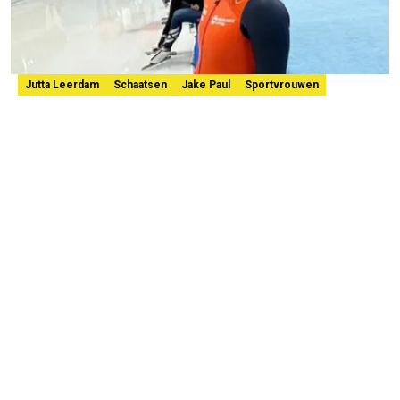
Jutta Leerdam
Schaatsen
Jake Paul
Sportvrouwen