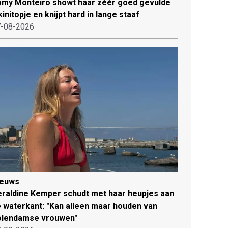
my Monteiro showt haar zéér goed gevulde
kinitopje en knijpt hard in lange staaf
-08-2026
ieuws
raldine Kemper schudt met haar heupjes aan
 waterkant: "Kan alleen maar houden van
olendamse vrouwen"