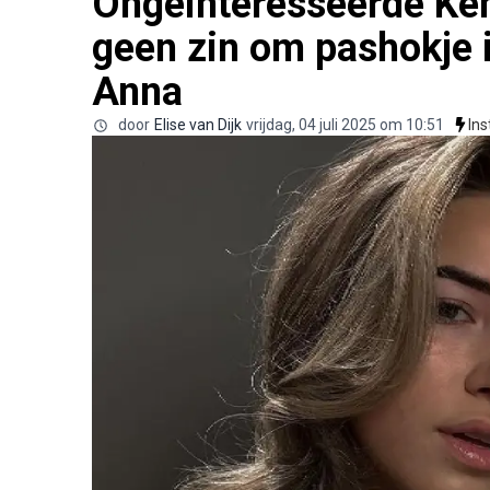
Ongeïnteresseerde Ken
geen zin om pashokje 
Anna
door
Elise van Dijk
vrijdag, 04 juli 2025 om 10:51
In