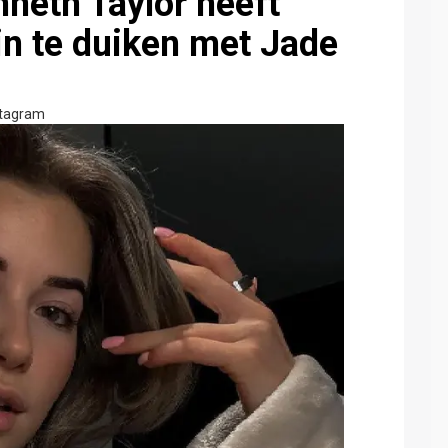
neth Taylor heeft
in te duiken met Jade
stagram