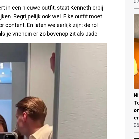
07
t in een nieuwe outfit, staat Kenneth erbij
en. Begrijpelijk ook wel. Elke outfit moet
 content. En laten we eerlijk zijn: de rol
s je vriendin er zo bovenop zit als Jade.
N
To
on
en
06