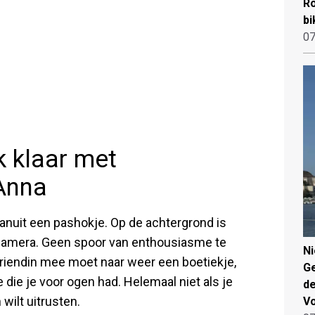
Ro
bi
07
k klaar met
 Anna
anuit een pashokje. Op de achtergrond is
 camera. Geen spoor van enthousiasme te
N
vriendin mee moet naar weer een boetiekje,
Ge
 die je voor ogen had. Helemaal niet als je
de
wilt uitrusten.
V