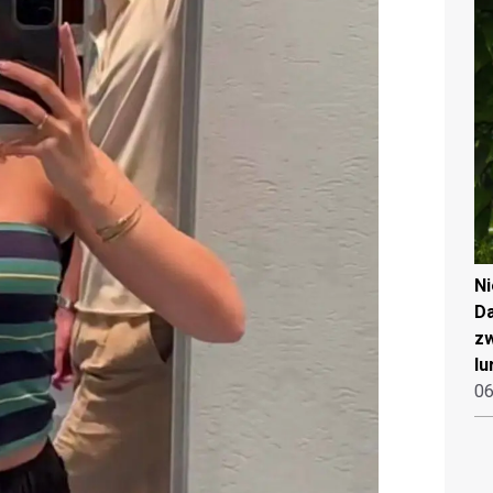
N
Da
zw
lu
06