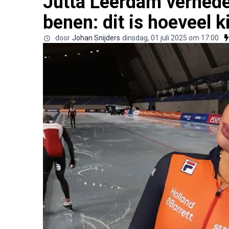
Jutta Leerdam verned
benen: dit is hoeveel k
door
Johan Snijders
dinsdag, 01 juli 2025 om 17:00