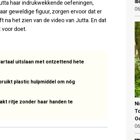
Ib
 Jutta haar indrukwekkende oefeningen,
06
r geweldige figuur, zorgen ervoor dat er
ft na het zien van de video van Jutta. En dat
 voor doet.
artaal uitslaan met ontzettend hete
ruikt plastic hulpmiddel om nóg
kt ritje zonder haar handen te
N
To
Oo
06