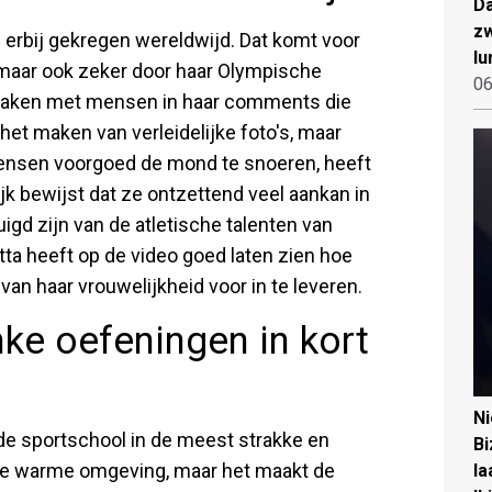
Da
zw
s erbij gekregen wereldwijd. Dat komt voor
lu
 maar ook zeker door haar Olympische
06
 maken met mensen in haar comments die
het maken van verleidelijke foto's, maar
ensen voorgoed de mond te snoeren, heeft
jk bewijst dat ze ontzettend veel aankan in
igd zijn van de atletische talenten van
tta heeft op de video goed laten zien hoe
 van haar vrouwelijkheid voor in te leveren.
nke oefeningen in kort
N
 de sportschool in de meest strakke en
Bi
 die warme omgeving, maar het maakt de
la