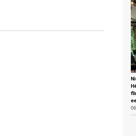
N
Hé
fl
ee
06