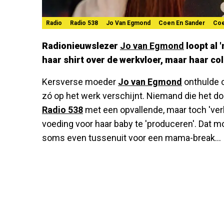
Radio
Radio 538
Jo Van Egmond
Coen En Sander
Coe
Radionieuwslezer
Jo van Egmond
loopt al 
haar shirt over de werkvloer, maar haar co
Kersverse moeder
Jo van Egmond
onthulde o
zó op het werk verschijnt. Niemand die het do
Radio 538
met een opvallende, maar toch 'ver
voeding voor haar baby te 'produceren'. Dat mo
soms even tussenuit voor een mama-break...