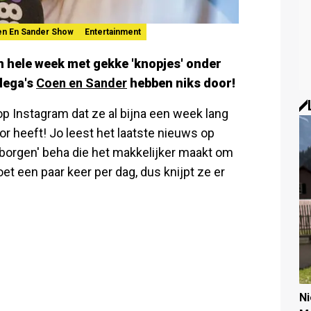
n En Sander Show
Entertainment
'n hele week met gekke 'knopjes' onder
llega's
Coen en Sander
hebben niks door!
p Instagram dat ze al bijna een week lang
or heeft! Jo leest het laatste nieuws op
borgen' beha die het makkelijker maakt om
et een paar keer per dag, dus knijpt ze er
N