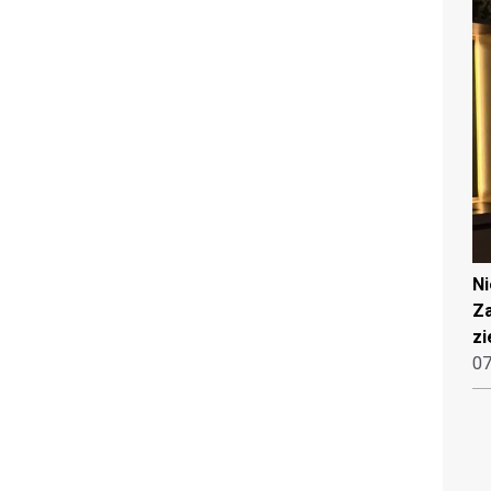
N
Za
zi
07