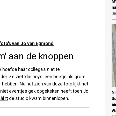
My
na
08
foto's van Jo van Egmond
m' aan de knoppen
oefde haar collega's niet te
. Ze ziet 'die boys' een beetje als grote
 hebben. Na het zien van deze foto lijkt het
 niet eventjes gek opgekeken heeft toen Jo
N
hirt
de studio kwam binnenlopen.
Su
bi
W