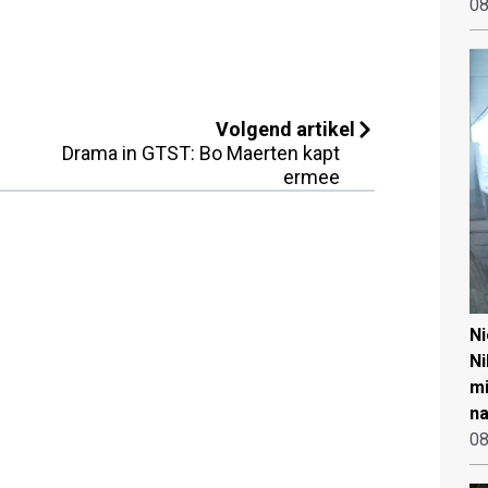
08
Volgend artikel
Drama in GTST: Bo Maerten kapt
ermee
N
Ni
mi
na
08