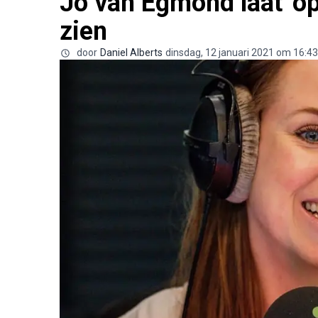
Jo van Egmond laat 'op
zien
door
Daniel Alberts
dinsdag, 12 januari 2021 om 16:43