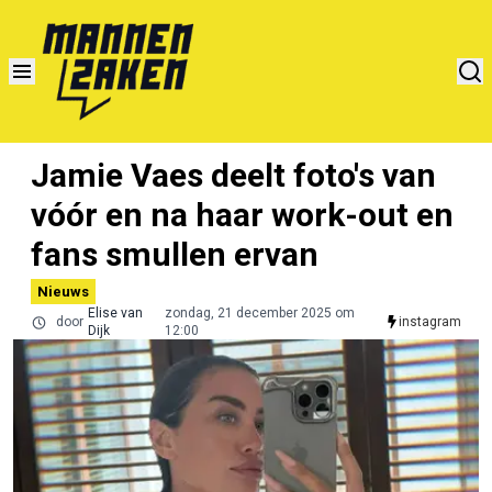
Jamie Vaes deelt foto's van
vóór en na haar work-out en
fans smullen ervan
Nieuws
Elise van
zondag, 21 december 2025 om
door
instagram
Dijk
12:00