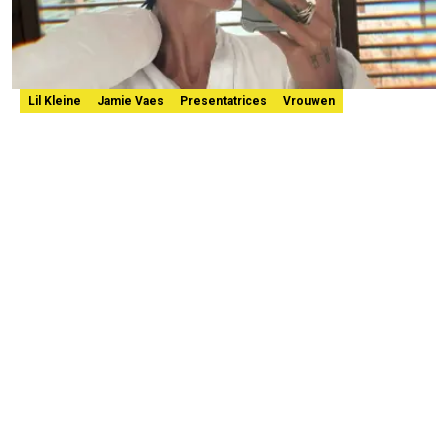
Lil Kleine
Jamie Vaes
Presentatrices
Vrouwen