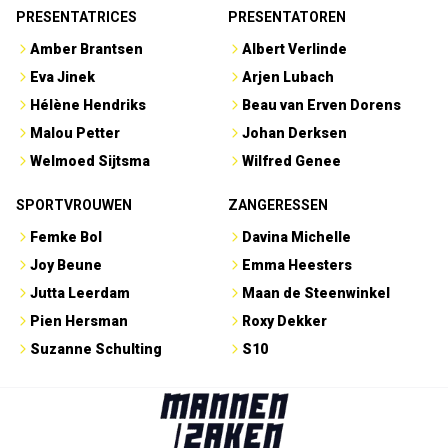
PRESENTATRICES
PRESENTATOREN
Amber Brantsen
Albert Verlinde
Eva Jinek
Arjen Lubach
Hélène Hendriks
Beau van Erven Dorens
Malou Petter
Johan Derksen
Welmoed Sijtsma
Wilfred Genee
SPORTVROUWEN
ZANGERESSEN
Femke Bol
Davina Michelle
Joy Beune
Emma Heesters
Jutta Leerdam
Maan de Steenwinkel
Pien Hersman
Roxy Dekker
Suzanne Schulting
S10