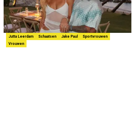
Jutta Leerdam
Schaatsen
Jake Paul
Sportvrouwen
Vrouwen