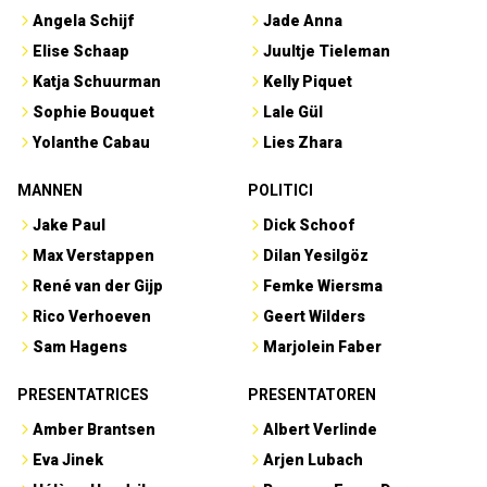
Angela Schijf
Jade Anna
Elise Schaap
Juultje Tieleman
Katja Schuurman
Kelly Piquet
Sophie Bouquet
Lale Gül
Yolanthe Cabau
Lies Zhara
MANNEN
POLITICI
Jake Paul
Dick Schoof
Max Verstappen
Dilan Yesilgöz
René van der Gijp
Femke Wiersma
Rico Verhoeven
Geert Wilders
Sam Hagens
Marjolein Faber
PRESENTATRICES
PRESENTATOREN
Amber Brantsen
Albert Verlinde
Eva Jinek
Arjen Lubach