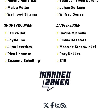
Hélène Hendriks
Beau van Erven Dorens
Malou Petter
Johan Derksen
Welmoed Sijtsma
Wilfred Genee
SPORTVROUWEN
ZANGERESSEN
Femke Bol
Davina Michelle
Joy Beune
Emma Heesters
Jutta Leerdam
Maan de Steenwinkel
Pien Hersman
Roxy Dekker
Suzanne Schulting
S10