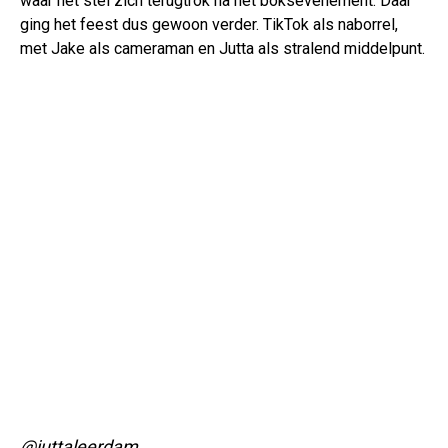
waar het stel zich terugtrok na het boksevenement. Daar
ging het feest dus gewoon verder. TikTok als naborrel,
met Jake als cameraman en Jutta als stralend middelpunt.
@juttaleerdam