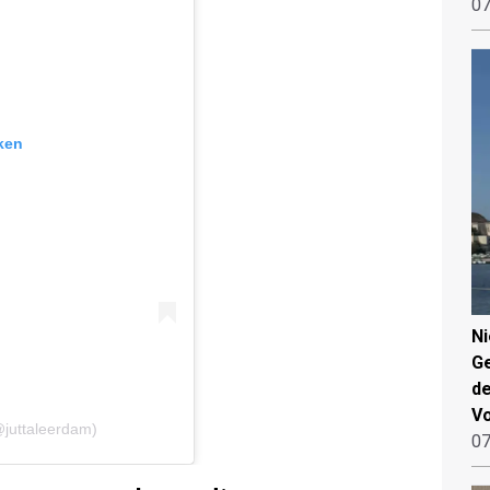
07
ken
N
Ge
de
V
@juttaleerdam)
07