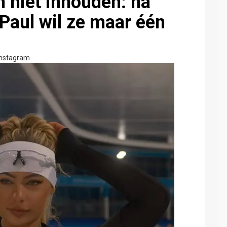
 niet inhouden: na
aul wil ze maar één
Instagram