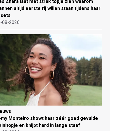
es Zhara laat met strak topje zien waarom
nnen altijd eerste rij willen staan tijdens haar
-sets
-08-2026
ieuws
my Monteiro showt haar zéér goed gevulde
kinitopje en knijpt hard in lange staaf