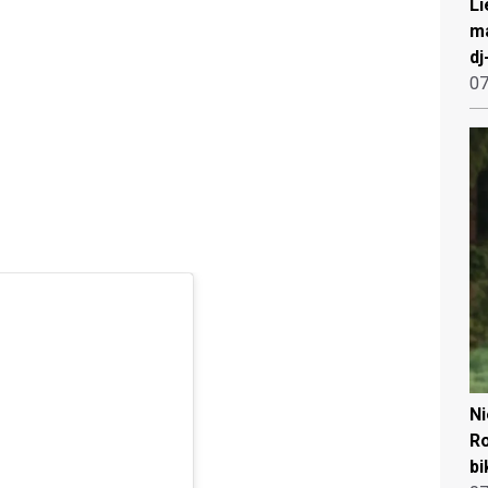
Li
ma
dj
07
N
Ro
bi