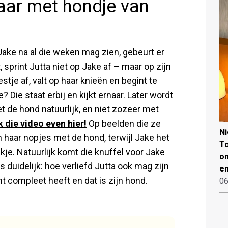
maar met hondje van
ake na al die weken mag zien, gebeurt er
sprint Jutta niet op Jake af – maar op zijn
tje af, valt op haar knieën en begint te
 Die staat erbij en kijkt ernaar. Later wordt
t de hond natuurlijk, en niet zozeer met
k die video even hier!
Op beelden die ze
N
in haar nopjes met de hond, terwijl Jake het
To
je. Natuurlijk komt die knuffel voor Jake
on
s duidelijk: hoe verliefd Jutta ook mag zijn
en
ht compleet heeft en dat is zijn hond.
06