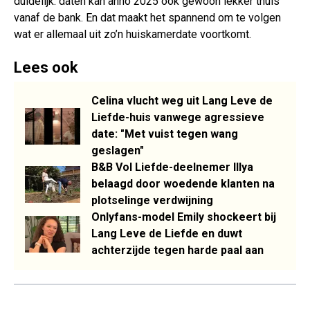
duidelijk: daten kan anno 2025 ook gewoon lekker thuis
vanaf de bank. En dat maakt het spannend om te volgen
wat er allemaal uit zo’n huiskamerdate voortkomt.
Lees ook
Celina vlucht weg uit Lang Leve de
Liefde-huis vanwege agressieve
date: "Met vuist tegen wang
geslagen"
B&B Vol Liefde-deelnemer Illya
belaagd door woedende klanten na
plotselinge verdwijning
Onlyfans-model Emily shockeert bij
Lang Leve de Liefde en duwt
achterzijde tegen harde paal aan