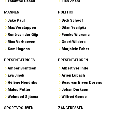
Yolanthe Cabau
Lies Zhara
MANNEN
POLITICI
Jake Paul
Dick Schoof
Max Verstappen
Dilan Yesilgöz
René van der Gijp
Femke Wiersma
Rico Verhoeven
Geert Wilders
Sam Hagens
Marjolein Faber
PRESENTATRICES
PRESENTATOREN
Amber Brantsen
Albert Verlinde
Eva Jinek
Arjen Lubach
Hélène Hendriks
Beau van Erven Dorens
Malou Petter
Johan Derksen
Welmoed Sijtsma
Wilfred Genee
SPORTVROUWEN
ZANGERESSEN