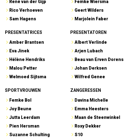
René van der Gijp
Femke Wiersma
Rico Verhoeven
Geert Wilders
Sam Hagens
Marjolein Faber
PRESENTATRICES
PRESENTATOREN
Amber Brantsen
Albert Verlinde
Eva Jinek
Arjen Lubach
Hélène Hendriks
Beau van Erven Dorens
Malou Petter
Johan Derksen
Welmoed Sijtsma
Wilfred Genee
SPORTVROUWEN
ZANGERESSEN
Femke Bol
Davina Michelle
Joy Beune
Emma Heesters
Jutta Leerdam
Maan de Steenwinkel
Pien Hersman
Roxy Dekker
Suzanne Schulting
S10