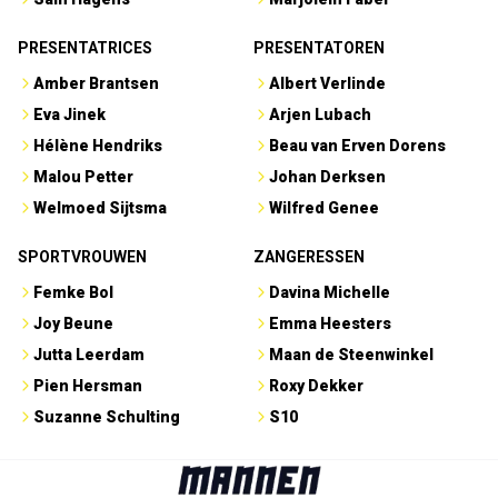
PRESENTATRICES
PRESENTATOREN
Amber Brantsen
Albert Verlinde
Eva Jinek
Arjen Lubach
Hélène Hendriks
Beau van Erven Dorens
Malou Petter
Johan Derksen
Welmoed Sijtsma
Wilfred Genee
SPORTVROUWEN
ZANGERESSEN
Femke Bol
Davina Michelle
Joy Beune
Emma Heesters
Jutta Leerdam
Maan de Steenwinkel
Pien Hersman
Roxy Dekker
Suzanne Schulting
S10