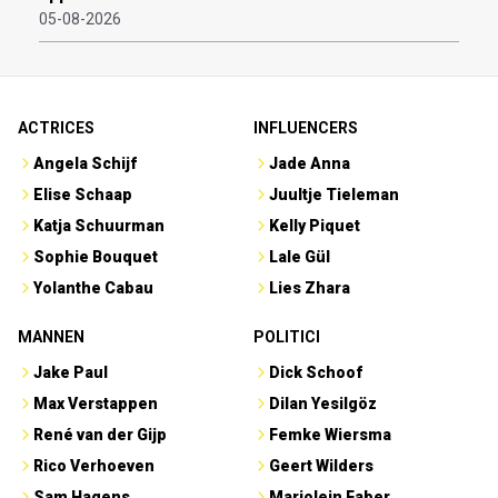
05-08-2026
ACTRICES
INFLUENCERS
Angela Schijf
Jade Anna
Elise Schaap
Juultje Tieleman
Katja Schuurman
Kelly Piquet
Sophie Bouquet
Lale Gül
Yolanthe Cabau
Lies Zhara
MANNEN
POLITICI
Jake Paul
Dick Schoof
Max Verstappen
Dilan Yesilgöz
René van der Gijp
Femke Wiersma
Rico Verhoeven
Geert Wilders
Sam Hagens
Marjolein Faber