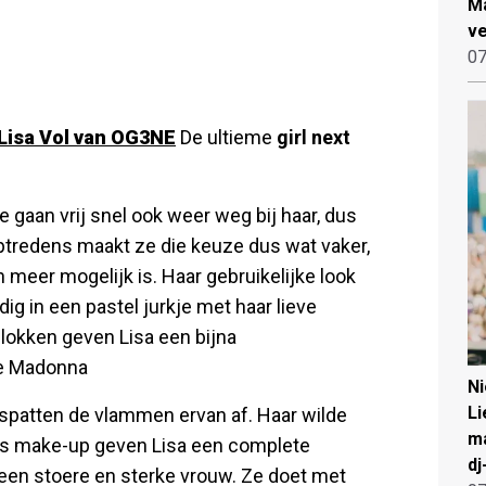
Ma
ve
07
 Lisa Vol van OG3NE
De ultieme
girl next
 gaan vrij snel ook weer weg bij haar, dus
ptredens maakt ze die keuze dus wat vaker,
meer mogelijk is. Haar gebruikelijke look
ig in een pastel jurkje met haar lieve
e lokken geven Lisa een bijna
de Madonna
N
Li
an spatten de vlammen ervan af. Haar wilde
ma
sis make-up geven Lisa een complete
dj
een stoere en sterke vrouw. Ze doet met