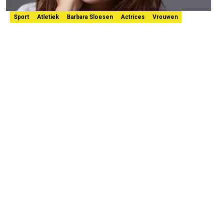
Sport
Atletiek
Barbara Sloesen
Actrices
Vrouwen