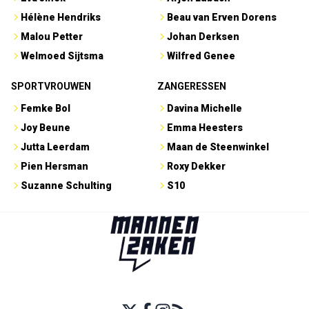
Hélène Hendriks
Beau van Erven Dorens
Malou Petter
Johan Derksen
Welmoed Sijtsma
Wilfred Genee
SPORTVROUWEN
ZANGERESSEN
Femke Bol
Davina Michelle
Joy Beune
Emma Heesters
Jutta Leerdam
Maan de Steenwinkel
Pien Hersman
Roxy Dekker
Suzanne Schulting
S10