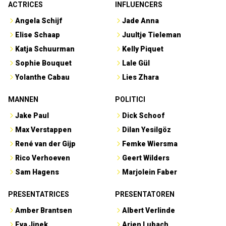
ACTRICES
INFLUENCERS
Angela Schijf
Jade Anna
Elise Schaap
Juultje Tieleman
Katja Schuurman
Kelly Piquet
Sophie Bouquet
Lale Gül
Yolanthe Cabau
Lies Zhara
MANNEN
POLITICI
Jake Paul
Dick Schoof
Max Verstappen
Dilan Yesilgöz
René van der Gijp
Femke Wiersma
Rico Verhoeven
Geert Wilders
Sam Hagens
Marjolein Faber
PRESENTATRICES
PRESENTATOREN
Amber Brantsen
Albert Verlinde
Eva Jinek
Arjen Lubach