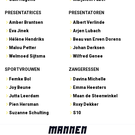
PRESENTATRICES
PRESENTATOREN
Amber Brantsen
Albert Verlinde
Eva Jinek
Arjen Lubach
Hélène Hendriks
Beau van Erven Dorens
Malou Petter
Johan Derksen
Welmoed Sijtsma
Wilfred Genee
SPORTVROUWEN
ZANGERESSEN
Femke Bol
Davina Michelle
Joy Beune
Emma Heesters
Jutta Leerdam
Maan de Steenwinkel
Pien Hersman
Roxy Dekker
Suzanne Schulting
S10