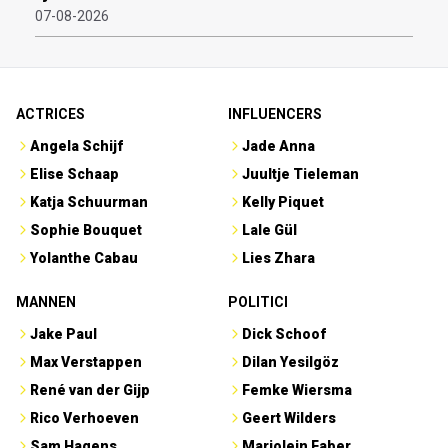
07-08-2026
ACTRICES
INFLUENCERS
Angela Schijf
Jade Anna
Elise Schaap
Juultje Tieleman
Katja Schuurman
Kelly Piquet
Sophie Bouquet
Lale Gül
Yolanthe Cabau
Lies Zhara
MANNEN
POLITICI
Jake Paul
Dick Schoof
Max Verstappen
Dilan Yesilgöz
René van der Gijp
Femke Wiersma
Rico Verhoeven
Geert Wilders
Sam Hagens
Marjolein Faber