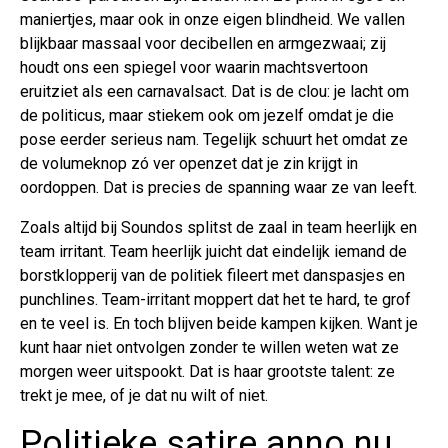
maniertjes, maar ook in onze eigen blindheid. We vallen
blijkbaar massaal voor decibellen en armgezwaai; zij
houdt ons een spiegel voor waarin machtsvertoon
eruitziet als een carnavalsact. Dat is de clou: je lacht om
de politicus, maar stiekem ook om jezelf omdat je die
pose eerder serieus nam. Tegelijk schuurt het omdat ze
de volumeknop zó ver openzet dat je zin krijgt in
oordoppen. Dat is precies de spanning waar ze van leeft.
Zoals altijd bij Soundos splitst de zaal in team heerlijk en
team irritant. Team heerlijk juicht dat eindelijk iemand de
borstklopperij van de politiek fileert met danspasjes en
punchlines. Team-irritant moppert dat het te hard, te grof
en te veel is. En toch blijven beide kampen kijken. Want je
kunt haar niet ontvolgen zonder te willen weten wat ze
morgen weer uitspookt. Dat is haar grootste talent: ze
trekt je mee, of je dat nu wilt of niet.
Politieke satire anno nu