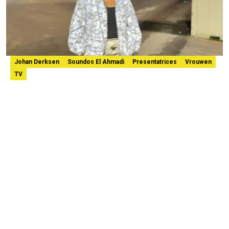
Johan Derksen
Soundos El Ahmadi
Presentatrices
Vrouwen
TV