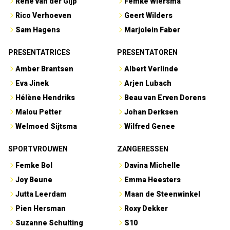
René van der Gijp
Femke Wiersma
Rico Verhoeven
Geert Wilders
Sam Hagens
Marjolein Faber
PRESENTATRICES
PRESENTATOREN
Amber Brantsen
Albert Verlinde
Eva Jinek
Arjen Lubach
Hélène Hendriks
Beau van Erven Dorens
Malou Petter
Johan Derksen
Welmoed Sijtsma
Wilfred Genee
SPORTVROUWEN
ZANGERESSEN
Femke Bol
Davina Michelle
Joy Beune
Emma Heesters
Jutta Leerdam
Maan de Steenwinkel
Pien Hersman
Roxy Dekker
Suzanne Schulting
S10