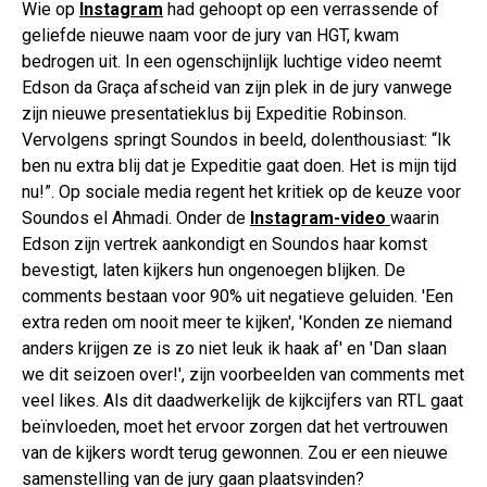
Wie op
Instagram
had gehoopt op een verrassende of
geliefde nieuwe naam voor de jury van HGT, kwam
bedrogen uit. In een ogenschijnlijk luchtige video neemt
Edson da Graça afscheid van zijn plek in de jury vanwege
zijn nieuwe presentatieklus bij Expeditie Robinson.
Vervolgens springt Soundos in beeld, dolenthousiast: “Ik
ben nu extra blij dat je Expeditie gaat doen. Het is mijn tijd
nu!”. Op sociale media regent het kritiek op de keuze voor
Soundos el Ahmadi. Onder de
Instagram-video
waarin
Edson zijn vertrek aankondigt en Soundos haar komst
bevestigt, laten kijkers hun ongenoegen blijken. De
comments bestaan voor 90% uit negatieve geluiden. 'Een
extra reden om nooit meer te kijken', 'Konden ze niemand
anders krijgen ze is zo niet leuk ik haak af' en 'Dan slaan
we dit seizoen over!', zijn voorbeelden van comments met
veel likes. Als dit daadwerkelijk de kijkcijfers van RTL gaat
beïnvloeden, moet het ervoor zorgen dat het vertrouwen
van de kijkers wordt terug gewonnen. Zou er een nieuwe
samenstelling van de jury gaan plaatsvinden?