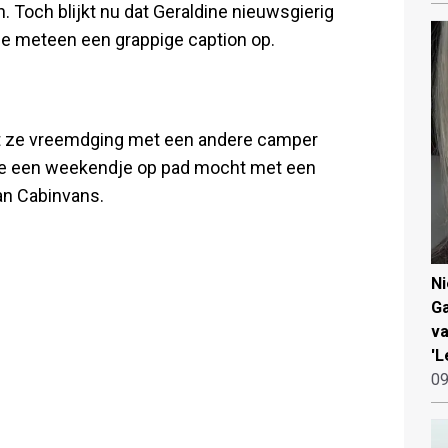
jn. Toch blijkt nu dat Geraldine nieuwsgierig
rde meteen een grappige caption op.
 dat ze vreemdging met een andere camper
 ze een weekendje op pad mocht met een
n Cabinvans.
N
Ga
va
'L
09