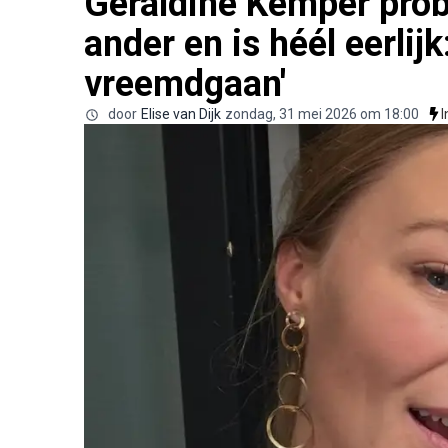
Geraldine Kemper prob
ander en is héél eerlijk
vreemdgaan'
door
Elise van Dijk
zondag, 31 mei 2026 om 18:00