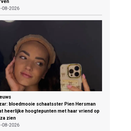
rven
-08-2026
ieuws
zar: bloedmooie schaatsster Pien Hersman
at heerlijke hoogtepunten met haar vriend op
iza zien
-08-2026