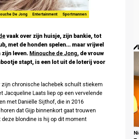
ouche De Jong
Entertainment
Sportmannen
de
vaak over zijn huisje, zijn bankie, tot
tub, met de honden spelen... maar vrijwel
 zijn leven.
Minouche de Jong
, de vrouw
ootje stapt, is een lot uit de loterij voor
ter zijn chronische lachebek schuilt stiekem
et Jacqueline Laats liep op een vervelende
n met Daniëlle Sijthof, die in 2016
 horen dat Gijp binnenkort gaat trouwen
 deze blondine is hij op dit moment
N