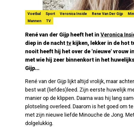
Voetbal
Sport
Veronica Inside
Rene Van Der Gijp
Min
Mannen
TV
René van der Gijp heeft het in
Veronica Insi
diep in de nacht
tv
kijken, lekker in de hot 
nooit heeft hij het over de 'nieuwe' vrouw in
met wie hij zeer binnenkort in het huwelijksb
Gijp...
René van der Gijp lijkt altijd vrolijk, maar ach
best wat (liefdes)leed. Zijn eerste huwelijk m
manier op de klippen. Daarna was hij lang same
plotseling overleed. Daarom is het goed om te
met zijn nieuwe liefde Minouche de Jong. Met
dolgelukkig.