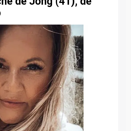
che de Jong (41), de
p