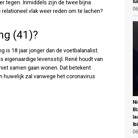
lu
r tegen. Inmiddels zijn de twee bijna
06
p relationeel vlak weer reden om te lachen?
ng (41)?
 is 18 jaar jonger dan de voetbalanalist.
 eigenaardige levensstijl. René houdt van
k niet samen gaan wonen. Dat betekent
hun huwelijk zal vanwege het coronavirus
N
Bi
la
Ib
06