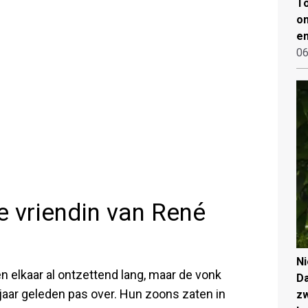
To
on
en
06
e vriendin van René
N
 elkaar al ontzettend lang, maar de vonk
Da
aar geleden pas over. Hun zoons zaten in
zw