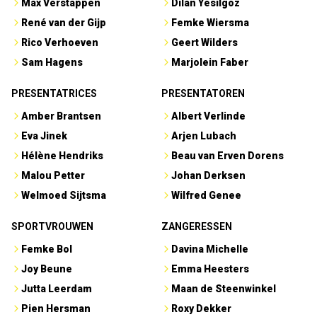
Max Verstappen
Dilan Yesilgöz
René van der Gijp
Femke Wiersma
Rico Verhoeven
Geert Wilders
Sam Hagens
Marjolein Faber
PRESENTATRICES
PRESENTATOREN
Amber Brantsen
Albert Verlinde
Eva Jinek
Arjen Lubach
Hélène Hendriks
Beau van Erven Dorens
Malou Petter
Johan Derksen
Welmoed Sijtsma
Wilfred Genee
SPORTVROUWEN
ZANGERESSEN
Femke Bol
Davina Michelle
Joy Beune
Emma Heesters
Jutta Leerdam
Maan de Steenwinkel
Pien Hersman
Roxy Dekker