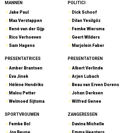
MANNEN
POLITICI
Jake Paul
Dick Schoof
Max Verstappen
Dilan Yesilgöz
René van der Gijp
Femke Wiersma
Rico Verhoeven
Geert Wilders
Sam Hagens
Marjolein Faber
PRESENTATRICES
PRESENTATOREN
Amber Brantsen
Albert Verlinde
Eva Jinek
Arjen Lubach
Hélène Hendriks
Beau van Erven Dorens
Malou Petter
Johan Derksen
Welmoed Sijtsma
Wilfred Genee
SPORTVROUWEN
ZANGERESSEN
Femke Bol
Davina Michelle
Joy Beune
Emma Heesters