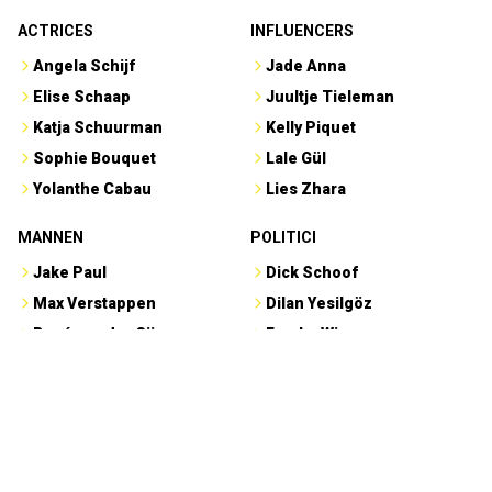
ACTRICES
INFLUENCERS
Angela Schijf
Jade Anna
Elise Schaap
Juultje Tieleman
Katja Schuurman
Kelly Piquet
Sophie Bouquet
Lale Gül
Yolanthe Cabau
Lies Zhara
MANNEN
POLITICI
Jake Paul
Dick Schoof
Max Verstappen
Dilan Yesilgöz
René van der Gijp
Femke Wiersma
Rico Verhoeven
Geert Wilders
Sam Hagens
Marjolein Faber
PRESENTATRICES
PRESENTATOREN
Amber Brantsen
Albert Verlinde