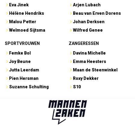
Eva Jinek
Arjen Lubach
Hélène Hendriks
Beau van Erven Dorens
Malou Petter
Johan Derksen
Welmoed Sijtsma
Wilfred Genee
SPORTVROUWEN
ZANGERESSEN
Femke Bol
Davina Michelle
Joy Beune
Emma Heesters
Jutta Leerdam
Maan de Steenwinkel
Pien Hersman
Roxy Dekker
Suzanne Schulting
S10