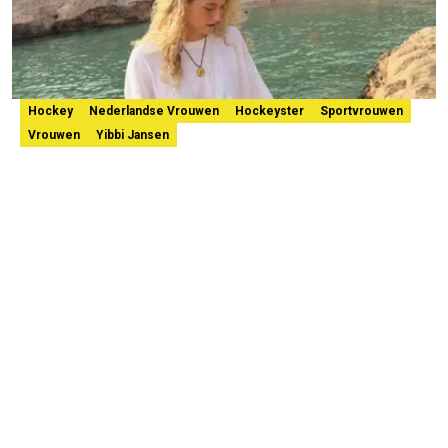
Hockey
Nederlandse Vrouwen
Hockeyster
Sportvrouwen
Vrouwen
Yibbi Jansen