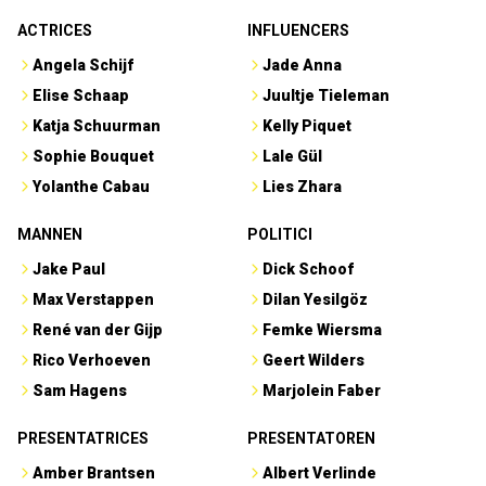
ACTRICES
INFLUENCERS
Angela Schijf
Jade Anna
Elise Schaap
Juultje Tieleman
Katja Schuurman
Kelly Piquet
Sophie Bouquet
Lale Gül
Yolanthe Cabau
Lies Zhara
MANNEN
POLITICI
Jake Paul
Dick Schoof
Max Verstappen
Dilan Yesilgöz
René van der Gijp
Femke Wiersma
Rico Verhoeven
Geert Wilders
Sam Hagens
Marjolein Faber
PRESENTATRICES
PRESENTATOREN
Amber Brantsen
Albert Verlinde