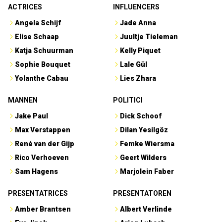
ACTRICES
INFLUENCERS
Angela Schijf
Jade Anna
Elise Schaap
Juultje Tieleman
Katja Schuurman
Kelly Piquet
Sophie Bouquet
Lale Gül
Yolanthe Cabau
Lies Zhara
MANNEN
POLITICI
Jake Paul
Dick Schoof
Max Verstappen
Dilan Yesilgöz
René van der Gijp
Femke Wiersma
Rico Verhoeven
Geert Wilders
Sam Hagens
Marjolein Faber
PRESENTATRICES
PRESENTATOREN
Amber Brantsen
Albert Verlinde