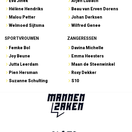
Eva Jinek
Arjen Lubach
Hélène Hendriks
Beau van Erven Dorens
Malou Petter
Johan Derksen
Welmoed Sijtsma
Wilfred Genee
SPORTVROUWEN
ZANGERESSEN
Femke Bol
Davina Michelle
Joy Beune
Emma Heesters
Jutta Leerdam
Maan de Steenwinkel
Pien Hersman
Roxy Dekker
Suzanne Schulting
S10