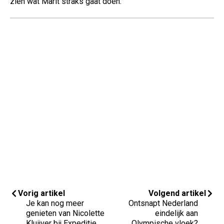
zien wat Marit straks gaat doen.
Vorig artikel
Volgend artikel
Je kan nog meer
Ontsnapt Nederland
genieten van Nicolette
eindelijk aan
Kluijver bij Expeditie
Olympische vloek?