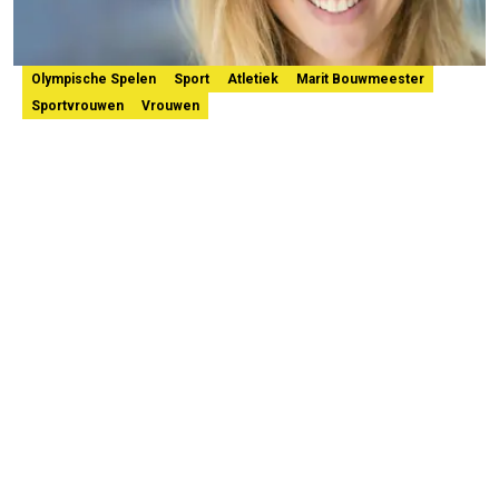
Olympische Spelen
Sport
Atletiek
Marit Bouwmeester
Sportvrouwen
Vrouwen