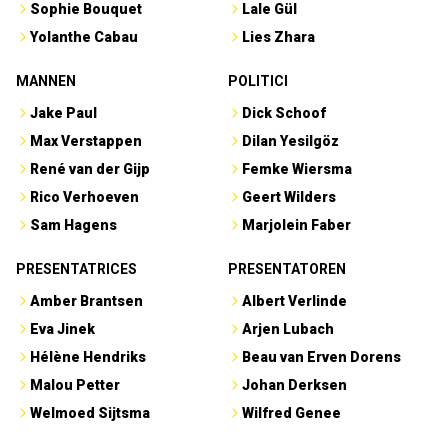
Sophie Bouquet
Lale Gül
Yolanthe Cabau
Lies Zhara
MANNEN
POLITICI
Jake Paul
Dick Schoof
Max Verstappen
Dilan Yesilgöz
René van der Gijp
Femke Wiersma
Rico Verhoeven
Geert Wilders
Sam Hagens
Marjolein Faber
PRESENTATRICES
PRESENTATOREN
Amber Brantsen
Albert Verlinde
Eva Jinek
Arjen Lubach
Hélène Hendriks
Beau van Erven Dorens
Malou Petter
Johan Derksen
Welmoed Sijtsma
Wilfred Genee