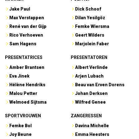
Jake Paul
Dick Schoof
Max Verstappen
Dilan Yesilgöz
René van der Gijp
Femke Wiersma
Rico Verhoeven
Geert Wilders
Sam Hagens
Marjolein Faber
PRESENTATRICES
PRESENTATOREN
Amber Brantsen
Albert Verlinde
Eva Jinek
Arjen Lubach
Hélène Hendriks
Beau van Erven Dorens
Malou Petter
Johan Derksen
Welmoed Sijtsma
Wilfred Genee
SPORTVROUWEN
ZANGERESSEN
Femke Bol
Davina Michelle
Joy Beune
Emma Heesters