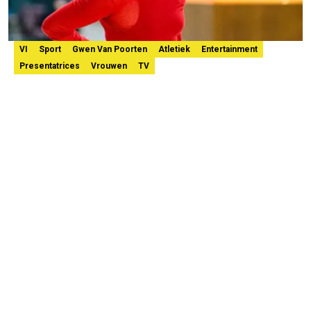
VI
Sport
Gwen Van Poorten
Atletiek
Entertainment
Presentatrices
Vrouwen
TV