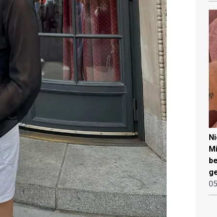
N
Mi
be
ge
05