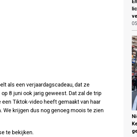
Em
li
ve
05
oelt als een verjaardagscadeau, dat ze
p 8 juni ook jarig geweest. Dat zal de trip
e een Tiktok-video heeft gemaakt van haar
n. We krijgen dus nog genoeg moois te zien
N
Ke
g
se te bekijken.