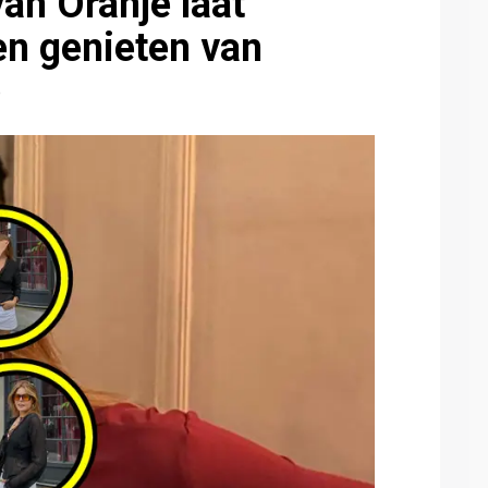
van Oranje laat
en genieten van
)