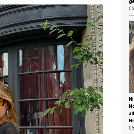
ge
05
N
No
al
He
05