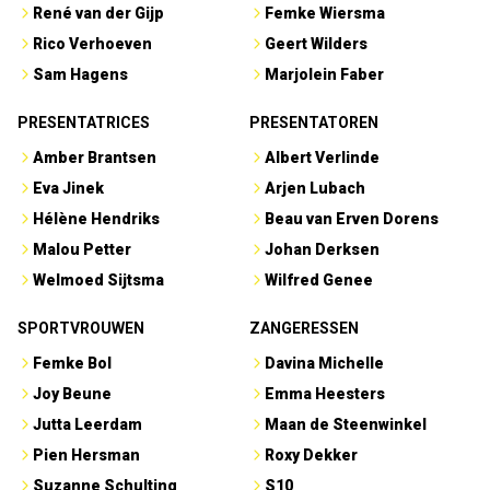
René van der Gijp
Femke Wiersma
Rico Verhoeven
Geert Wilders
Sam Hagens
Marjolein Faber
PRESENTATRICES
PRESENTATOREN
Amber Brantsen
Albert Verlinde
Eva Jinek
Arjen Lubach
Hélène Hendriks
Beau van Erven Dorens
Malou Petter
Johan Derksen
Welmoed Sijtsma
Wilfred Genee
SPORTVROUWEN
ZANGERESSEN
Femke Bol
Davina Michelle
Joy Beune
Emma Heesters
Jutta Leerdam
Maan de Steenwinkel
Pien Hersman
Roxy Dekker
Suzanne Schulting
S10