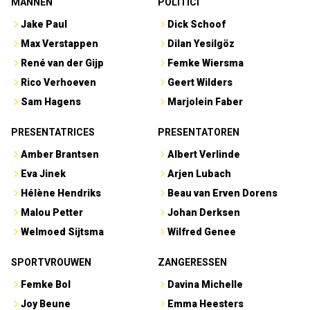
MANNEN
POLITICI
Jake Paul
Dick Schoof
Max Verstappen
Dilan Yesilgöz
René van der Gijp
Femke Wiersma
Rico Verhoeven
Geert Wilders
Sam Hagens
Marjolein Faber
PRESENTATRICES
PRESENTATOREN
Amber Brantsen
Albert Verlinde
Eva Jinek
Arjen Lubach
Hélène Hendriks
Beau van Erven Dorens
Malou Petter
Johan Derksen
Welmoed Sijtsma
Wilfred Genee
SPORTVROUWEN
ZANGERESSEN
Femke Bol
Davina Michelle
Joy Beune
Emma Heesters