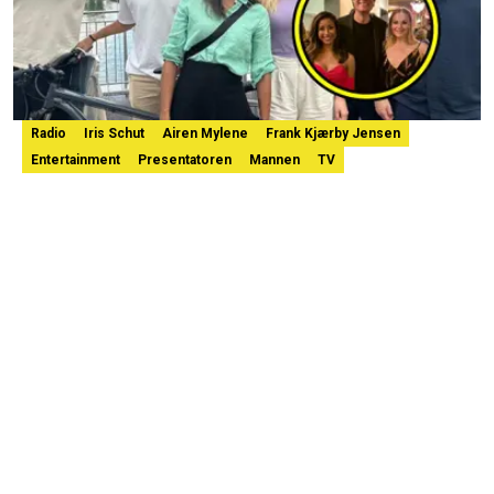
Radio
Iris Schut
Airen Mylene
Frank Kjærby Jensen
Entertainment
Presentatoren
Mannen
TV