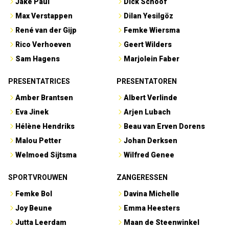
Jake Paul
Dick Schoof
Max Verstappen
Dilan Yesilgöz
René van der Gijp
Femke Wiersma
Rico Verhoeven
Geert Wilders
Sam Hagens
Marjolein Faber
PRESENTATRICES
PRESENTATOREN
Amber Brantsen
Albert Verlinde
Eva Jinek
Arjen Lubach
Hélène Hendriks
Beau van Erven Dorens
Malou Petter
Johan Derksen
Welmoed Sijtsma
Wilfred Genee
SPORTVROUWEN
ZANGERESSEN
Femke Bol
Davina Michelle
Joy Beune
Emma Heesters
Jutta Leerdam
Maan de Steenwinkel