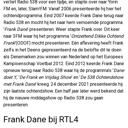
verliet Radio 538 voor een tijdje, en stapte over naar Yorin
FM en, later, Slam!FM. Vanaf 2006 presenteerde hij hier het
ochtendprogramma. Eind 2007 keerde Frank Dane terug naar
Radio 538 en mocht hij het naar hem vernoemde programma
'
Frank Dane
' presenteren. Weer stapte Frank over. Dit keer
naar 3FM waar hij het programma '
Ontzettend Dikke Ochtend
Frank
'(ODOF) mocht presenteren. Eén aflevering heeft Frank
zelfs in het Deens gepresenteerd na de belofte dit te doen
als Denemarken zou winnen van Nederland op het Europees
Kampioenschap Voetbal 2012. Eind 2012 keerde Frank Dane
opnieuw terug naar Radio 538 waar hij de programma's '
Dane
doet 't'
, '
De Frank en Vrijdag Show
' en '
De 538 Ochtendshow
met Frank Dane
' kreeg. 24 december 2021 presenteerde hij
zijn laatste ochtendshow. Een half jaar later werd bekend dat
hij de nieuwe middagshow op Radio 538 zou gaan
presenteren.
Frank Dane bij RTL4