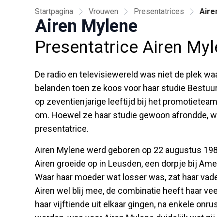
Startpagina
Vrouwen
Presentatrices
Aire
Airen Mylene
Presentatrice Airen My
De radio en televisiewereld was niet de plek w
belanden toen ze koos voor haar studie Bestuu
op zeventienjarige leeftijd bij het promotiete
om. Hoewel ze haar studie gewoon afrondde, was 
presentatrice.
Airen Mylene werd geboren op 22 augustus 1985
Airen groeide op in Leusden, een dorpje bij Ame
Waar haar moeder wat losser was, zat haar vader
Airen wel blij mee, de combinatie heeft haar ve
haar vijftiende uit elkaar gingen, na enkele on