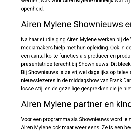
werden, was voor Airen Mylene duidelijk wat zij 
openheid.
Airen Mylene Shownieuws e
Na haar studie ging Airen Mylene werken bij d
mediamakers hielp met hun opleiding. Ook in de
een aantal korte functies als producer en prod
presentatrice terecht bij Shownieuws. Dit bleek
Bij Shownieuws is ze vrijwel dagelijks op televi
nieuwslezeres in de middagshow van Frank Dane 
losse stijl en de gezellige gesprekken die je 
Airen Mylene partner en kin
Voor een programma als Shownieuws word je nat
Airen Mylene ook maar weer eens. Ze is een be