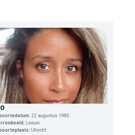
IO
boortedatum:
22 augustus 1985
errenbeeld:
Leeuw
boorteplaats:
Utrecht