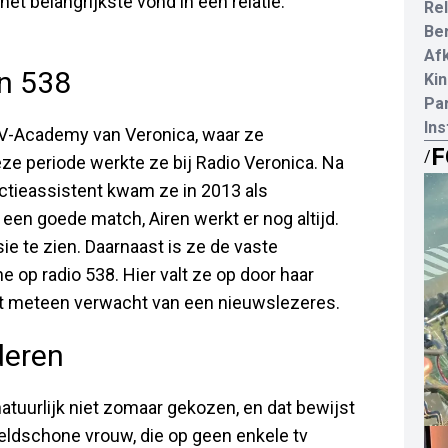
het belangrijkste vond in een relatie:
Rel
Be
Af
n 538
Kin
Par
In
e V-Academy van Veronica, waar ze
F
/
ze periode werkte ze bij Radio Veronica. Na
uctieassistent kwam ze in 2013 als
 een goede match, Airen werkt er nog altijd.
sie te zien. Daarnaast is ze de vaste
op radio 538. Hier valt ze op door haar
niet meteen verwacht van een nieuwslezeres.
deren
uurlijk niet zomaar gekozen, en dat bewijst
eldschone vrouw, die op geen enkele tv