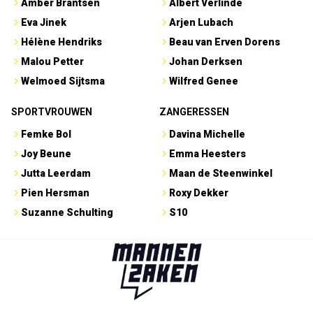
Amber Brantsen
Albert Verlinde
Eva Jinek
Arjen Lubach
Hélène Hendriks
Beau van Erven Dorens
Malou Petter
Johan Derksen
Welmoed Sijtsma
Wilfred Genee
SPORTVROUWEN
ZANGERESSEN
Femke Bol
Davina Michelle
Joy Beune
Emma Heesters
Jutta Leerdam
Maan de Steenwinkel
Pien Hersman
Roxy Dekker
Suzanne Schulting
S10