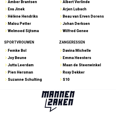
Amber Brantsen
Albert Verlinde
Eva Jinek
Arjen Lubach
Hélène Hendriks
Beau van Erven Dorens
Malou Petter
Johan Derksen
Welmoed Sijtsma
Wilfred Genee
SPORTVROUWEN
ZANGERESSEN
Femke Bol
Davina Michelle
Joy Beune
Emma Heesters
Jutta Leerdam
Maan de Steenwinkel
Pien Hersman
Roxy Dekker
Suzanne Schulting
S10