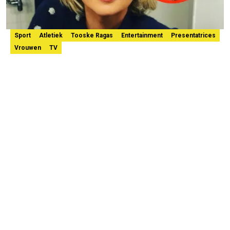
Sport
Atletiek
Tooske Ragas
Entertainment
Presentatrices
Vrouwen
TV