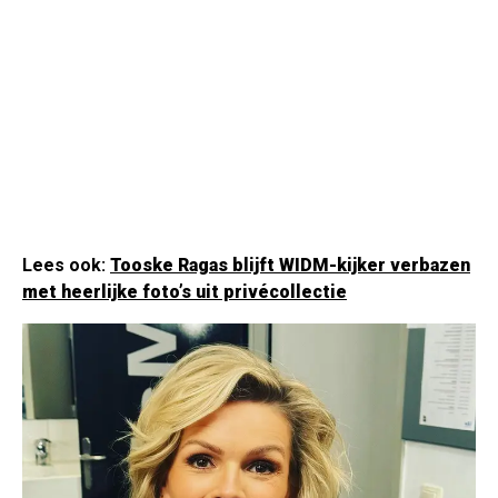
Lees ook:
Tooske Ragas blijft WIDM-kijker verbazen
met heerlijke foto’s uit privécollectie