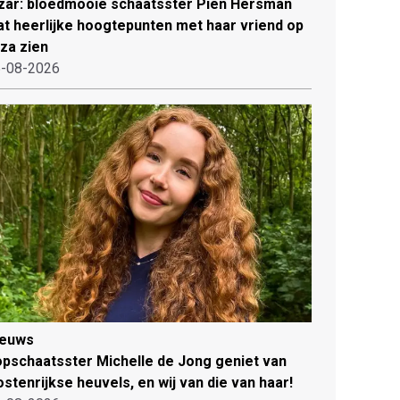
zar: bloedmooie schaatsster Pien Hersman
at heerlijke hoogtepunten met haar vriend op
iza zien
-08-2026
ieuws
pschaatsster Michelle de Jong geniet van
stenrijkse heuvels, en wij van die van haar!