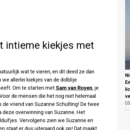
t intieme kiekjes met
tuurlijk wat te vieren, en dit deed ze dan
N
e allerlei kiekjes van de dolblije
Em
heeft. Om te starten met
Sam van Royen
, je
li
 Voor de mensen die het nog niet helemaal
ve
05
s de vriend van Suzanne Schulting! De twee
na deze overwinning van Suzanne. Het
elduifjes. Vervolgens zien we Suzanne en
n staat er dus uiteraard ook op! Dat maakt