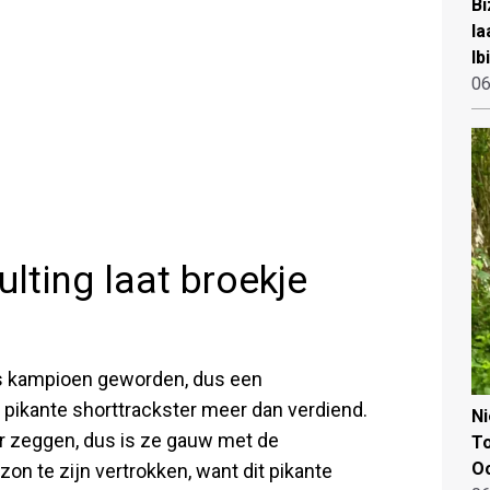
Bi
la
Ib
06
ting laat broekje
es kampioen geworden, dus een
pikante shorttrackster meer dan verdiend.
N
er zeggen, dus is ze gauw met de
To
Oo
zon te zijn vertrokken, want dit pikante