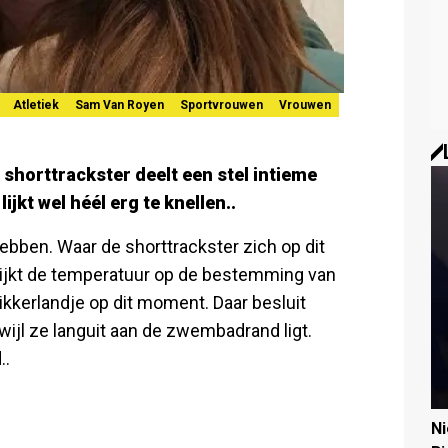
Atletiek
Sam Van Royen
Sportvrouwen
Vrouwen
e shorttrackster deelt een stel intieme
jkt wel héél erg te knellen..
ebben. Waar de shorttrackster zich op dit
l lijkt de temperatuur op de bestemming van
ikkerlandje op dit moment. Daar besluit
wijl ze languit aan de zwembadrand ligt.
..
N