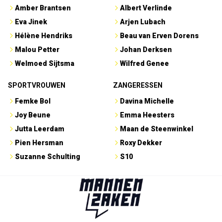
Amber Brantsen
Albert Verlinde
Eva Jinek
Arjen Lubach
Hélène Hendriks
Beau van Erven Dorens
Malou Petter
Johan Derksen
Welmoed Sijtsma
Wilfred Genee
SPORTVROUWEN
ZANGERESSEN
Femke Bol
Davina Michelle
Joy Beune
Emma Heesters
Jutta Leerdam
Maan de Steenwinkel
Pien Hersman
Roxy Dekker
Suzanne Schulting
S10