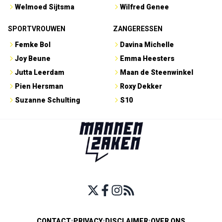
Welmoed Sijtsma
Wilfred Genee
SPORTVROUWEN
ZANGERESSEN
Femke Bol
Davina Michelle
Joy Beune
Emma Heesters
Jutta Leerdam
Maan de Steenwinkel
Pien Hersman
Roxy Dekker
Suzanne Schulting
S10
CONTACT
•
PRIVACY
•
DISCLAIMER
•
OVER ONS