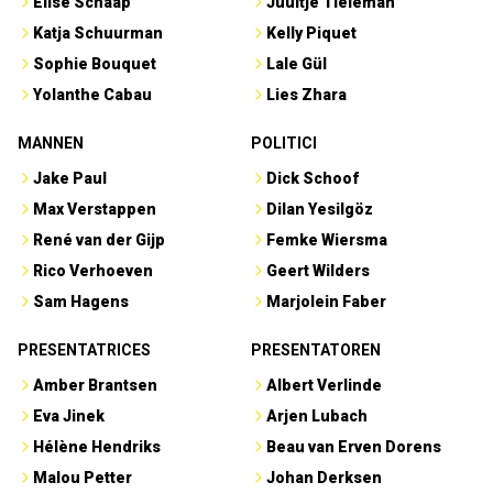
Elise Schaap
Juultje Tieleman
Katja Schuurman
Kelly Piquet
Sophie Bouquet
Lale Gül
Yolanthe Cabau
Lies Zhara
MANNEN
POLITICI
Jake Paul
Dick Schoof
Max Verstappen
Dilan Yesilgöz
René van der Gijp
Femke Wiersma
Rico Verhoeven
Geert Wilders
Sam Hagens
Marjolein Faber
PRESENTATRICES
PRESENTATOREN
Amber Brantsen
Albert Verlinde
Eva Jinek
Arjen Lubach
Hélène Hendriks
Beau van Erven Dorens
Malou Petter
Johan Derksen