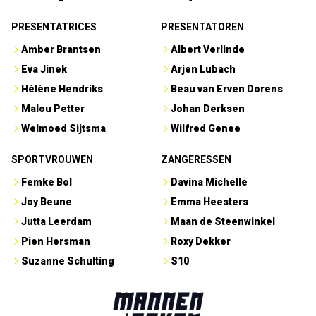
PRESENTATRICES
PRESENTATOREN
Amber Brantsen
Albert Verlinde
Eva Jinek
Arjen Lubach
Hélène Hendriks
Beau van Erven Dorens
Malou Petter
Johan Derksen
Welmoed Sijtsma
Wilfred Genee
SPORTVROUWEN
ZANGERESSEN
Femke Bol
Davina Michelle
Joy Beune
Emma Heesters
Jutta Leerdam
Maan de Steenwinkel
Pien Hersman
Roxy Dekker
Suzanne Schulting
S10