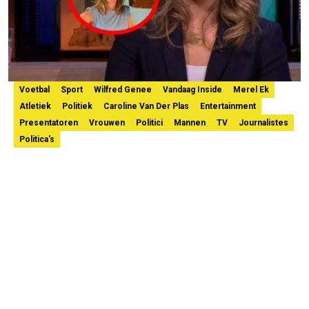
Voetbal
Sport
Wilfred Genee
Vandaag Inside
Merel Ek
Atletiek
Politiek
Caroline Van Der Plas
Entertainment
Presentatoren
Vrouwen
Politici
Mannen
TV
Journalistes
Politica's