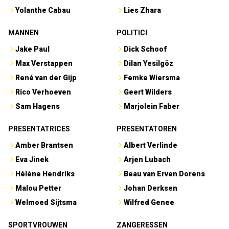
Yolanthe Cabau
Lies Zhara
MANNEN
POLITICI
Jake Paul
Dick Schoof
Max Verstappen
Dilan Yesilgöz
René van der Gijp
Femke Wiersma
Rico Verhoeven
Geert Wilders
Sam Hagens
Marjolein Faber
PRESENTATRICES
PRESENTATOREN
Amber Brantsen
Albert Verlinde
Eva Jinek
Arjen Lubach
Hélène Hendriks
Beau van Erven Dorens
Malou Petter
Johan Derksen
Welmoed Sijtsma
Wilfred Genee
SPORTVROUWEN
ZANGERESSEN