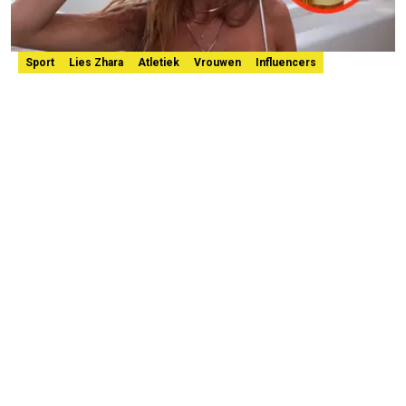
Sport
Lies Zhara
Atletiek
Vrouwen
Influencers