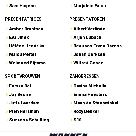
Sam Hagens
Marjolein Faber
PRESENTATRICES
PRESENTATOREN
Amber Brantsen
Albert Verlinde
Eva Jinek
Arjen Lubach
Hélène Hendriks
Beau van Erven Dorens
Malou Petter
Johan Derksen
Welmoed Sijtsma
Wilfred Genee
SPORTVROUWEN
ZANGERESSEN
Femke Bol
Davina Michelle
Joy Beune
Emma Heesters
Jutta Leerdam
Maan de Steenwinkel
Pien Hersman
Roxy Dekker
Suzanne Schulting
S10