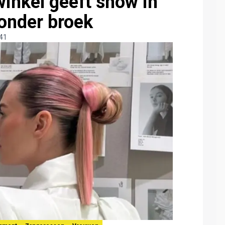
inkel geeft show in
zonder broek
:41