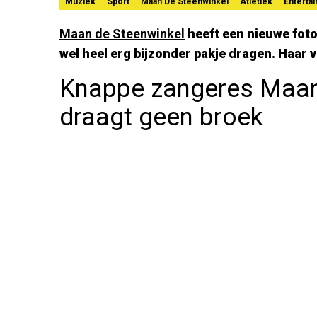
Muziek
Sport
Maan De Steenwinkel
Atletiek
Enterta
Maan de Steenwinkel
heeft een nieuwe fot
wel heel erg bijzonder pakje dragen. Haar 
Knappe zangeres Maan
draagt geen broek