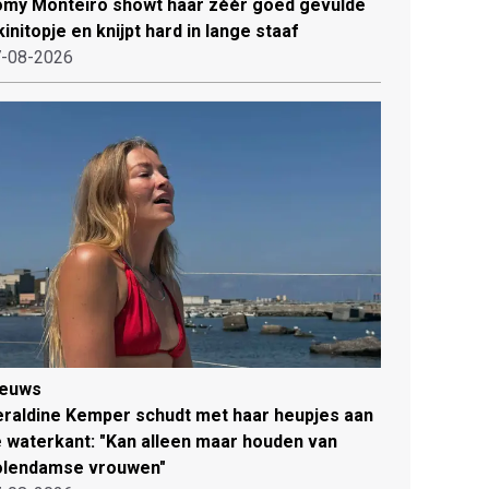
my Monteiro showt haar zéér goed gevulde
kinitopje en knijpt hard in lange staaf
-08-2026
ieuws
raldine Kemper schudt met haar heupjes aan
 waterkant: "Kan alleen maar houden van
olendamse vrouwen"