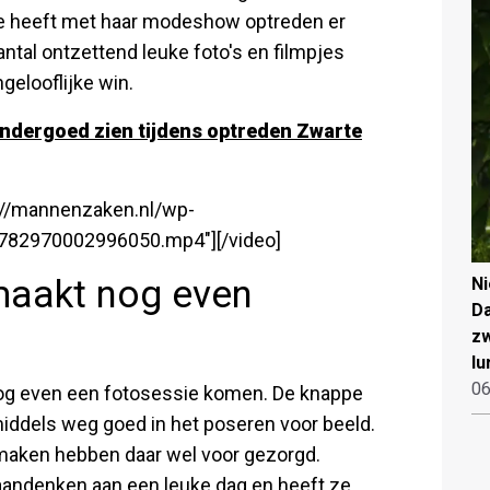
ne heeft met haar modeshow optreden er
ntal ontzettend leuke foto's en filmpjes
gelooflijke win.
ondergoed zien tijdens optreden Zwarte
s://mannenzaken.nl/wp-
782970002996050.mp4"][/video]
maakt nog even
N
Da
zw
lu
06
 nog even een fotosessie komen. De knappe
nmiddels weg goed in het poseren voor beeld.
maken hebben daar wel voor gezorgd.
aandenken aan een leuke dag en heeft ze