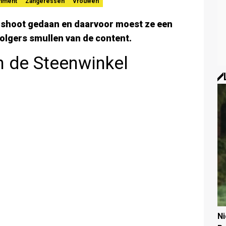
inment
Zangeressen
Vrouwen
oshoot gedaan en daarvoor moest ze een
volgers smullen van de content.
 de Steenwinkel
N