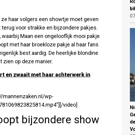
Ro
bi
07
e ze haar volgers een showtje moet geven
 terug voor strakke en bijzondere pakjes.
 waarbij Maan een ongelooflijk mooi pakje
opt met haar broekloze pakje al haar fans
igenlijk best aardig. De heerlijke blondine
nt zien op deze manier.
rt en zwaait met haar achterwerk in
s://mannenzaken.nl/wp-
781069823825814.mp4"][/video]
N
Ge
oopt bijzondere show
de
V