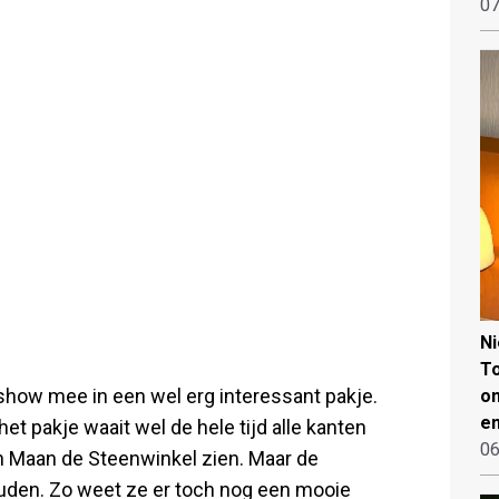
07
N
To
how mee in een wel erg interessant pakje.
on
en
het pakje waait wel de hele tijd alle kanten
06
van Maan de Steenwinkel zien. Maar de
ouden. Zo weet ze er toch nog een mooie