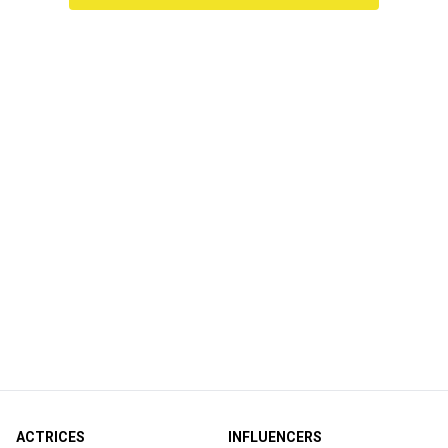
ACTRICES
INFLUENCERS
Angela Schijf
Jade Anna
Elise Schaap
Juultje Tieleman
Katja Schuurman
Kelly Piquet
Sophie Bouquet
Lale Gül
Yolanthe Cabau
Lies Zhara