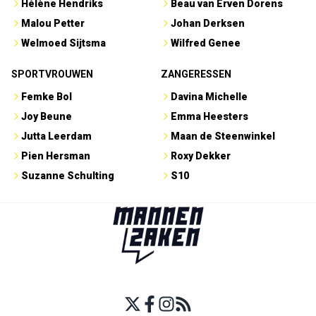
Joy Beune
Emma Heesters
Jutta Leerdam
Maan de Steenwinkel
Pien Hersman
Roxy Dekker
Suzanne Schulting
S10
CONTACT
•
PRIVACY
•
DISCLAIMER
•
OVER ONS
Powered by Newsifier