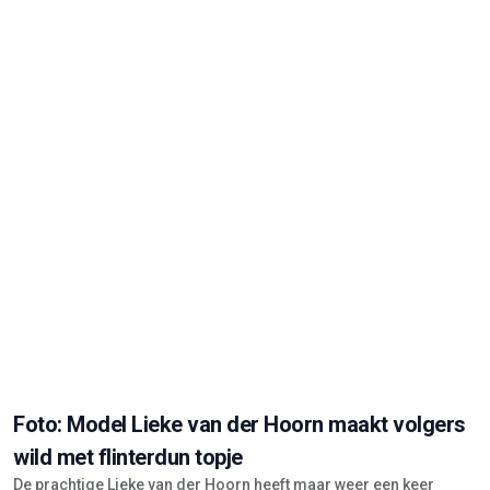
Foto: Model Lieke van der Hoorn maakt volgers
wild met flinterdun topje
De prachtige Lieke van der Hoorn heeft maar weer een keer
speciaal voor haar volgers een nieuwe spannende foto
gemaakt.
12 AUG, 21:00