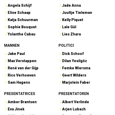
MANNEN
POLITICI
Jake Paul
Dick Schoof
Max Verstappen
Dilan Yesilgöz
René van der Gijp
Femke Wiersma
Rico Verhoeven
Geert Wilders
Sam Hagens
Marjolein Faber
PRESENTATRICES
PRESENTATOREN
Amber Brantsen
Albert Verlinde
Eva Jinek
Arjen Lubach
Hélène Hendriks
Beau van Erven Dorens
Malou Petter
Johan Derksen
Welmoed Sijtsma
Wilfred Genee
SPORTVROUWEN
ZANGERESSEN
Femke Bol
Davina Michelle